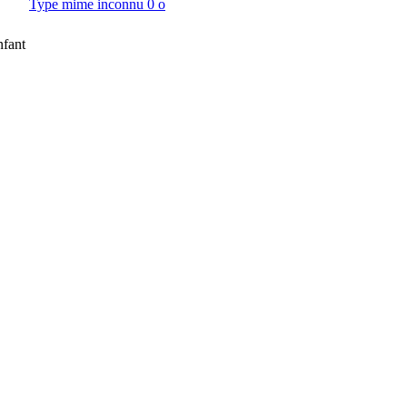
Type mime inconnu
0 o
nfant