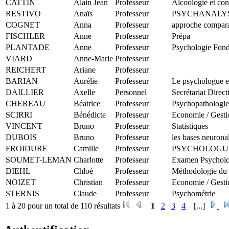
CATTIN
Alain Jean
Professeur
Alcoologie et con
RESTIVO
Anaïs
Professeur
PSYCHANALY
COGNET
Anna
Professeur
approche comparat
FISCHLER
Anne
Professeur
Prépa
PLANTADE
Anne
Professeur
Psychologie Fonda
VIARD
Anne-Marie
Professeur
REICHERT
Ariane
Professeur
BARIAN
Aurélie
Professeur
Le psychologue en
DAILLIER
Axelle
Personnel
Secrétariat Direct
CHEREAU
Béatrice
Professeur
Psychopathologie 
SCIRRI
Bénédicte
Professeur
Economie / Gesti
VINCENT
Bruno
Professeur
Statistiques
DUBOIS
Bruno
Professeur
les bases neuron
FROIDURE
Camille
Professeur
PSYCHOLOGUE
SOUMET-LEMAN
Charlotte
Professeur
Examen Psycholo
DIEHL
Chloé
Professeur
Méthodologie du t
NOIZET
Christian
Professeur
Economie / Gesti
STERNIS
Claude
Professeur
Psychométrie
1 à 20 pour un total de 110 résultats
1
2
3
4
[...]